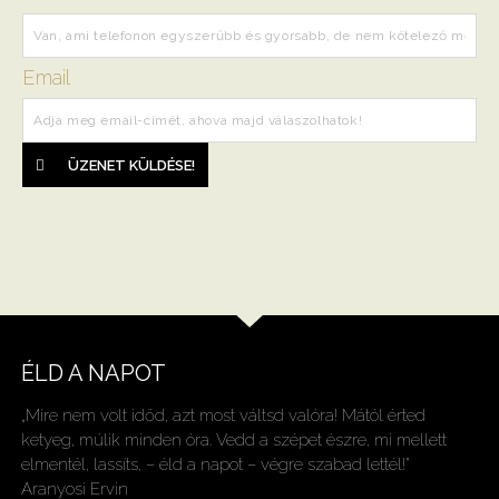
Email
ÜZENET KÜLDÉSE!
ÉLD A NAPOT
„Mire nem volt időd, azt most váltsd valóra! Mától érted
ketyeg, múlik minden óra. Vedd a szépet észre, mi mellett
elmentél, lassíts, – éld a napot – végre szabad lettél!”
Aranyosi Ervin