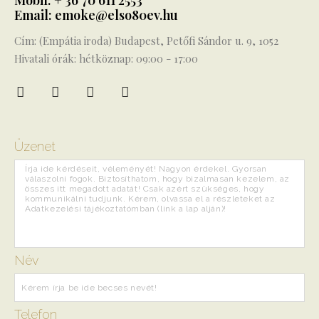
Mobil: + 36 70 611 2553
Email: emoke@elso80ev.hu
Cím: (Empátia iroda) Budapest, Petőfi Sándor u. 9, 1052
Hivatali órák: hétköznap: 09:00 - 17:00
Üzenet
Név
Telefon