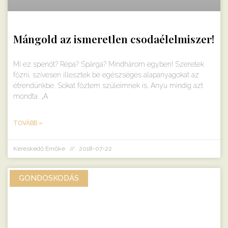
Mángold az ismeretlen csodaélelmiszer!
Mi ez spenót? Répa? Spárga? Mindhárom egyben! Szeretek
főzni, szívesen illesztek be egészséges alapanyagokat az
étrendünkbe. Sokat főztem szüleimnek is. Anyu mindig azt
mondta: „A
TOVÁBB »
Kereskedő Emőke
2018-07-22
GONDOSKODÁS