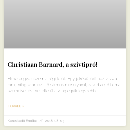
Christiaan Barnard, a szívtipró!
Elmerengve nézem a régi fotót… Egy jóképű férfi néz vissza
rám, világsztárhoz illő sármos mosolyával, zavarbaejtő barna
szemeivel és mellette ül a világ egyik legszebb
TOVÁBB »
Kereskedő Emőke
2018-08-03