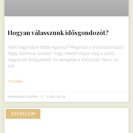
Hogyan válasszunk idősgondozót?
Nem hagyhatjuk többé egyedül? Megindul a visszaszámlálás!
Nagy dilemma ilyenkor, hogy miként oldjuk meg a szülő,
nagyszülő felügyeletét, ha kiengedik a kórházból. Nincs túl
sok
TOVÁBB »
Kereskedő Emőke
2018-09-05
SZERELEM