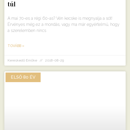
túl
A mai 70-es a régi 60-as? Vén kecske is megnyalja a sót!
Érvényes még ez a mondás, vagy ma már egyértelmű, hogy
a szerelemben nincs
TOVÁBB »
Kereskedő Emőke
2018-08-29
ELSŐ 80 ÉV