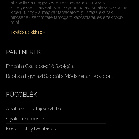
elfáradtak a magyarok, elvesztek az erőforrásaik,
amelyekkel másokat is támogatni tudtak. Kutatásaikból az is
kiderült, hogy a magyar társadalom 51 százalékának
nincsenek semmiféle támogató kapcsolatai, és ezek több
mint
Tovább a cikkhez »
PARTNEREK
Empátia Csaladsegítő Szolgálat
Baptista Egyházi Szociális Módszertani Központ
FÜGGELÉK
Adatkezelési tájékoztató
Gyakori kérdések
Köszönetnyílvánítások