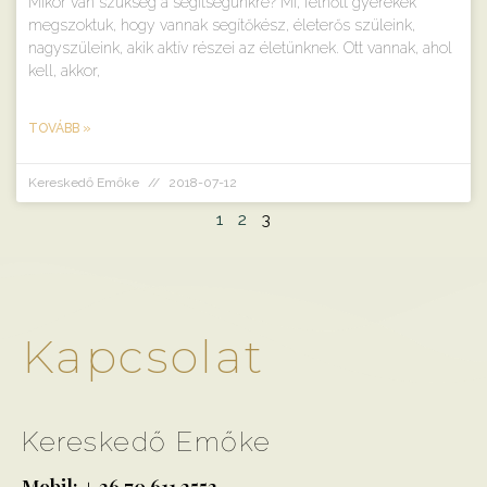
Mikor van szükség a segítségünkre? Mi, felnőtt gyerekek
megszoktuk, hogy vannak segítőkész, életerős szüleink,
nagyszüleink, akik aktív részei az életünknek. Ott vannak, ahol
kell, akkor,
TOVÁBB »
Kereskedő Emőke
2018-07-12
1
2
3
Kapcsolat
Kereskedő Emőke