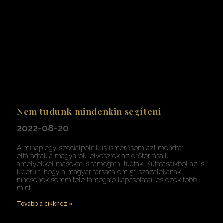
Nem tudunk mindenkin segíteni
2022-08-20
A minap egy szociálpolitikus ismerősöm azt mondta:
elfáradtak a magyarok, elvesztek az erőforrásaik,
amelyekkel másokat is támogatni tudtak. Kutatásaikból az is
kiderült, hogy a magyar társadalom 51 százalékának
nincsenek semmiféle támogató kapcsolatai, és ezek több
mint
Tovább a cikkhez »