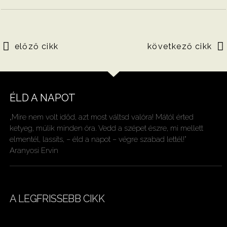
előző cikk
következő cikk
ÉLD A NAPOT
„Mire nem volt időd, azt most váltsd valóra! Mától érted
ketyeg, múlik minden óra. Vedd a szépet észre, mi mellett
elmentél, lassíts, – éld a napot – végre szabad lettél!”
Aranyosi Ervin
A LEGFRISSEBB CIKK