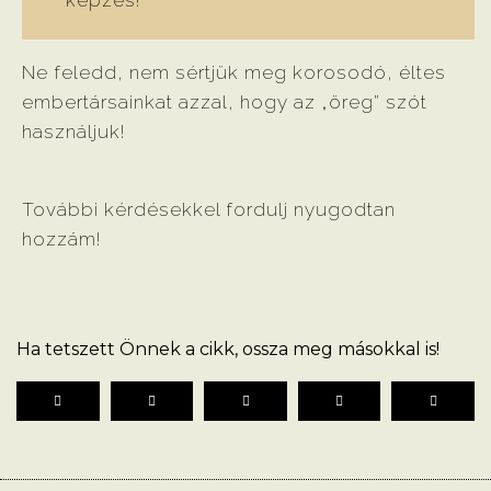
képzés!
Ne feledd, nem sértjük meg korosodó, éltes
embertársainkat azzal, hogy az „öreg” szót
használjuk!
További kérdésekkel fordulj nyugodtan
hozzám!
Ha tetszett Önnek a cikk, ossza meg másokkal is!