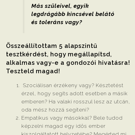
Más szüleivel, egyik
legdrágább kincsével belátó
és toleráns vagy?
Összeállítottam 5 alapszintű
tesztkérdést, hogy megállapítsd,
alkalmas vagy-e a gondozói hivatásra!
Teszteld magad!
Szociálisan érzékeny vagy? Késztetést
érzel, hogy segíts adott esetben a másik
emberen? Ha valaki rosszul lesz az utcán,
oda mész hozzá segíteni?
Empatikus vagy másokkal? Bele tudod
képzelni magad egy idős ember
kiszolgáltatott helyzetébe? Megérted mi