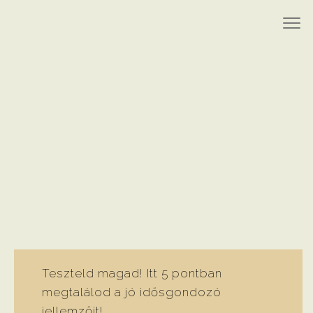
Teszteld magad! Itt 5 pontban
megtalálod a jó idősgondozó
jellemzőit!