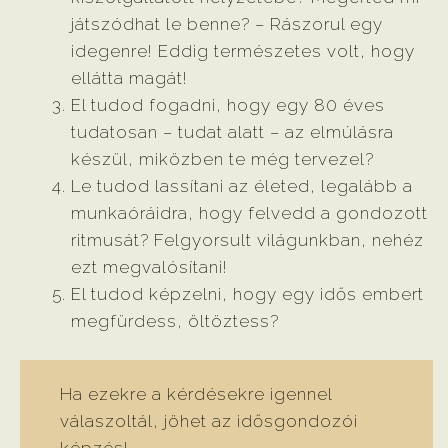
játszódhat le benne? – Rászorul egy
idegenre! Eddig természetes volt, hogy
ellátta magát!
El tudod fogadni, hogy egy 80 éves
tudatosan – tudat alatt – az elmúlásra
készül, miközben te még tervezel?
Le tudod lassítani az életed, legalább a
munkaóráidra, hogy felvedd a gondozott
ritmusát? Felgyorsult világunkban, nehéz
ezt megvalósítani!
El tudod képzelni, hogy egy idős embert
megfürdess, öltöztess?
Ha ezekre a kérdésekre igennel
válaszoltál, jöhet az idősgondozói