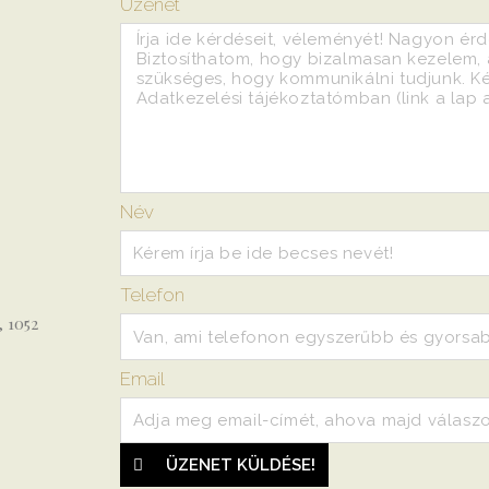
Üzenet
Név
Telefon
, 1052
Email
ÜZENET KÜLDÉSE!