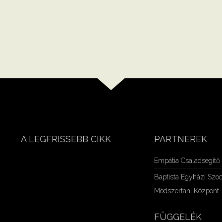
A LEGFRISSEBB CIKK
PARTNEREK
Empátia Csaladsegítő 
Baptista Egyházi Szoc
Módszertani Központ
FÜGGELÉK