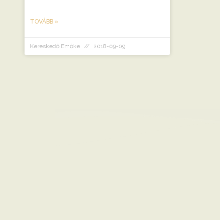
TOVÁBB »
Kereskedő Emőke
2018-09-09