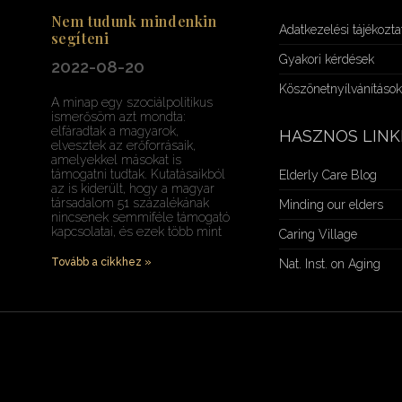
Nem tudunk mindenkin
Adatkezelési tájékozta
segíteni
Gyakori kérdések
2022-08-20
Köszönetnyílvánításo
A minap egy szociálpolitikus
ismerősöm azt mondta:
elfáradtak a magyarok,
HASZNOS LINK
elvesztek az erőforrásaik,
amelyekkel másokat is
támogatni tudtak. Kutatásaikból
Elderly Care Blog
az is kiderült, hogy a magyar
társadalom 51 százalékának
Minding our elders
nincsenek semmiféle támogató
kapcsolatai, és ezek több mint
Caring Village
Tovább a cikkhez »
Nat. Inst. on Aging