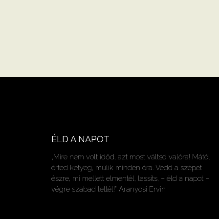
ÉLD A NAPOT
„Mire nem volt időd, azt most váltsd valóra! Mától
érted ketyeg, múlik minden óra. Vedd a szépet
észre, mi mellett elmentél, lassíts, – éld a napot –
végre szabad lettél!” Aranyosi Ervin