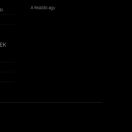
A felállító ágy
tó
k
EK