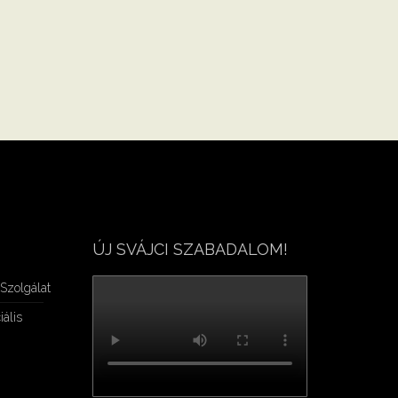
ÚJ SVÁJCI SZABADALOM!
Szolgálat
iális