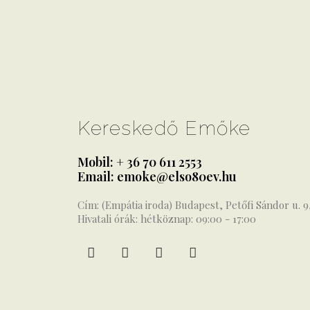
Kereskedő Emőke
Mobil: + 36 70 611 2553
Email: emoke@elso80ev.hu
Cím: (Empátia iroda) Budapest, Petőfi Sándor u. 9
Hivatali órák: hétköznap: 09:00 - 17:00