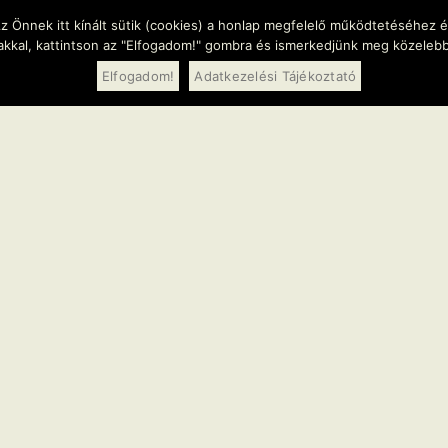
- 17:00
üzenet
z Önnek itt kínált sütik (cookies) a honlap megfelelő működtetéséhez 
takkal, kattintson az "Elfogadom!" gombra és ismerkedjünk meg közeleb
Elfogadom!
Adatkezelési Tájékoztató