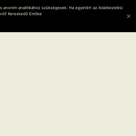
és anoním analitikához szükségesek. Ha egyetért az Adatkezelési
bről! Kereskedő Emőke
ELSŐ 80 ÉV…
KAPCSOLAT
BLOG
FÜGGELÉK