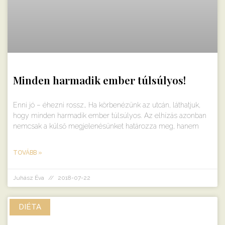
Minden harmadik ember túlsúlyos!
Enni jó – éhezni rossz… Ha körbenézünk az utcán, láthatjuk,
hogy minden harmadik ember túlsúlyos. Az elhízás azonban
nemcsak a külső megjelenésünket határozza meg, hanem
TOVÁBB »
Juhász Éva
2018-07-22
DIÉTA