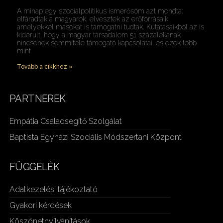
A minap egy szociálpolitikus ismerősöm azt mondta:
elfáradtak a magyarok, elvesztek az erőforrásaik,
amelyekkel másokat is támogatni tudtak. Kutatásaikból az is
kiderült, hogy a magyar társadalom 51 százalékának
nincsenek semmiféle támogató kapcsolatai, és ezek több
mint
Tovább a cikkhez »
PARTNEREK
Empátia Csaladsegítő Szolgálat
Baptista Egyházi Szociális Módszertani Központ
FÜGGELÉK
Adatkezelési tájékoztató
Gyakori kérdések
Köszönetnyílvánítások