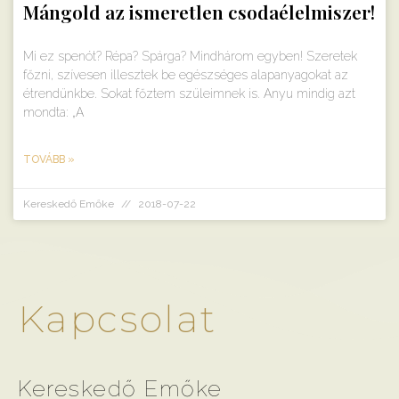
Mángold az ismeretlen csodaélelmiszer!
Mi ez spenót? Répa? Spárga? Mindhárom egyben! Szeretek
főzni, szívesen illesztek be egészséges alapanyagokat az
étrendünkbe. Sokat főztem szüleimnek is. Anyu mindig azt
mondta: „A
TOVÁBB »
Kereskedő Emőke
2018-07-22
Kapcsolat
Kereskedő Emőke