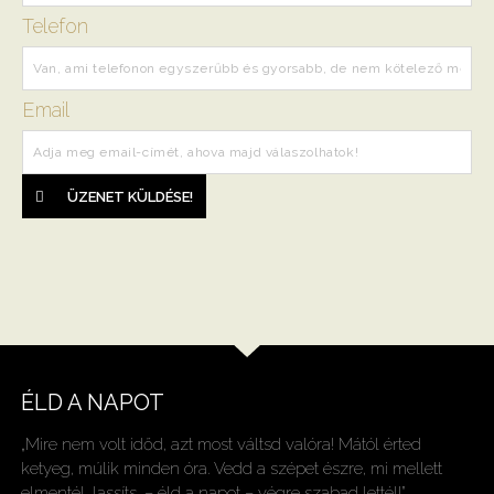
Telefon
Email
ÜZENET KÜLDÉSE!
ÉLD A NAPOT
„Mire nem volt időd, azt most váltsd valóra! Mától érted
ketyeg, múlik minden óra. Vedd a szépet észre, mi mellett
elmentél, lassíts, – éld a napot – végre szabad lettél!”