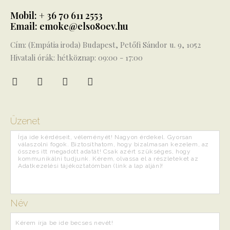
Mobil: + 36 70 611 2553
Email: emoke@elso80ev.hu
Cím: (Empátia iroda) Budapest, Petőfi Sándor u. 9, 1052
Hivatali órák: hétköznap: 09:00 - 17:00
Üzenet
Név