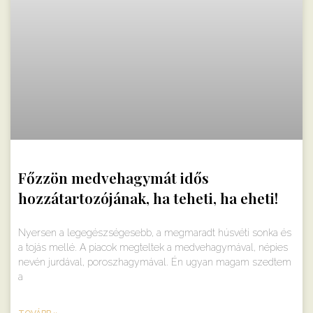
Főzzön medvehagymát idős
hozzátartozójának, ha teheti, ha eheti!
Nyersen a legegészségesebb, a megmaradt húsvéti sonka és
a tojás mellé. A piacok megteltek a medvehagymával, népies
nevén jurdával, poroszhagymával. Én ugyan magam szedtem
a