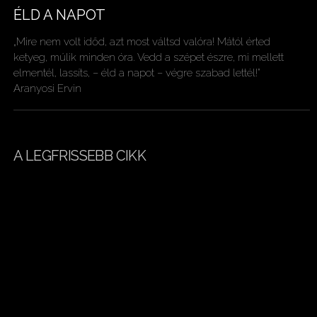
ÉLD A NAPOT
„Mire nem volt időd, azt most váltsd valóra! Mától érted
ketyeg, múlik minden óra. Vedd a szépet észre, mi mellett
elmentél, lassíts, – éld a napot – végre szabad lettél!”
Aranyosi Ervin
A LEGFRISSEBB CIKK