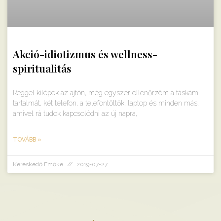
Akció-idiotizmus és wellness-
spiritualitás
Reggel kilépek az ajtón, még egyszer ellenőrzöm a táskám
tartalmát, két telefon, a telefontöltők, laptop és minden más,
amivel rá tudok kapcsolódni az új napra,
TOVÁBB »
Kereskedő Emőke
2019-07-27