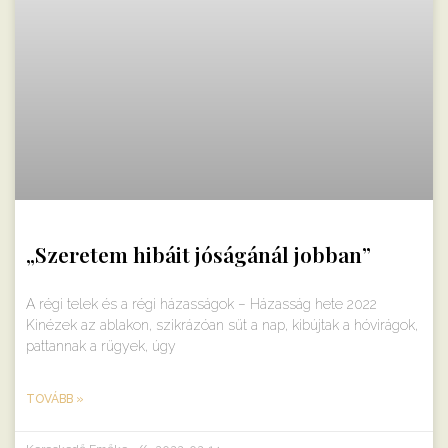
„Szeretem hibáit jóságánál jobban”
A régi telek és a régi házasságok – Házasság hete 2022
Kinézek az ablakon, szikrázóan süt a nap, kibújtak a hóvirágok,
pattannak a rügyek, úgy
TOVÁBB »