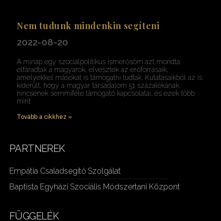
Nem tudunk mindenkin segíteni
2022-08-20
A minap egy szociálpolitikus ismerősöm azt mondta:
elfáradtak a magyarok, elvesztek az erőforrásaik,
amelyekkel másokat is támogatni tudtak. Kutatásaikból az is
kiderült, hogy a magyar társadalom 51 százalékának
nincsenek semmiféle támogató kapcsolatai, és ezek több
mint
Tovább a cikkhez »
PARTNEREK
Empátia Csaladsegítő Szolgálat
Baptista Egyházi Szociális Módszertani Központ
FÜGGELÉK