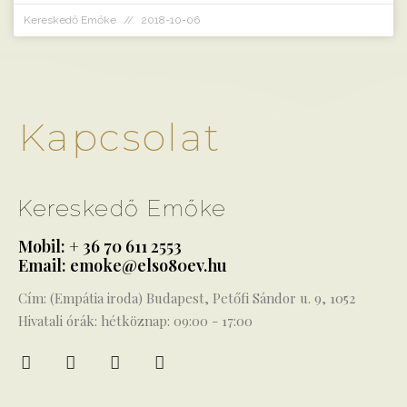
Kereskedő Emőke
2018-10-06
Kapcsolat
Kereskedő Emőke
Mobil: + 36 70 611 2553
Email: emoke@elso80ev.hu
Cím: (Empátia iroda) Budapest, Petőfi Sándor u. 9, 1052
Hivatali órák: hétköznap: 09:00 - 17:00