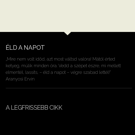
ÉLD A NAPOT
„Mire nem volt időd, azt most váltsd valóra! Mától érted
ketyeg, múlik minden óra. Vedd a szépet észre, mi mellett
elmentél, lassíts, – éld a napot – végre szabad lettél!”
Aranyosi Ervin
A LEGFRISSEBB CIKK