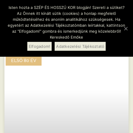
Isten hozta a SZÉP ÉS HOSSZÚ KOR blogján! Szereti a sütiket?
Az Önnek itt kínált sütik (cookies) a honlap megfelelő
működtetéséhez és anoním analitikához szükségesek. Ha
egyetért az Adatkezelési Tájékoztatómban leírtakkal, kattintson
az "Elfogadom!" gombra és ismerkedjünk meg közelebbről!
Összes cikk
Kereskedő Emőke
Elfogadom!
Adatkezelési Tájékoztató
ELSŐ 80 ÉV